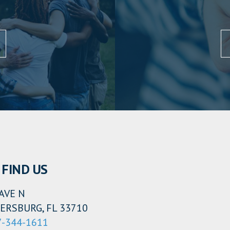
FIND US
AVE N
ERSBURG, FL 33710
7-344-1611