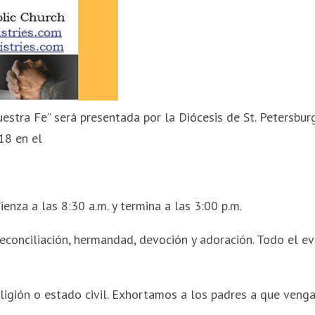
stra Fe” será presentada por la Diócesis de St. Petersbur
18 en el
enza a las 8:30 a.m. y termina a las 3:00 p.m.
econciliación, hermandad, devoción y adoración. Todo el e
eligión o estado civil. Exhortamos a los padres a que veng