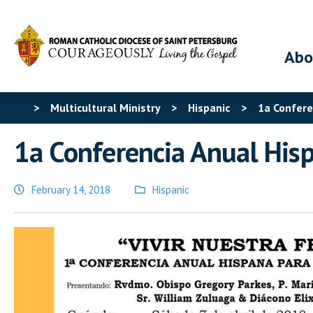
Abo
>
Multicultural Ministry
>
Hispanic
>
1a Confere
1a Conferencia Anual Hisp
February 14, 2018
Hispanic
Posted
in