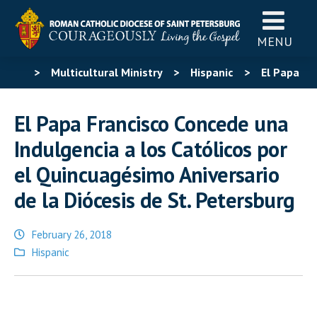
MENU
>
Multicultural Ministry
>
Hispanic
>
El Papa
Francisco Concede una Indulgencia a los Católicos por el
El Papa Francisco Concede una
Quincuagésimo Aniversario de la Diócesis de St.
Indulgencia a los Católicos por
Petersburg
el Quincuagésimo Aniversario
de la Diócesis de St. Petersburg
February 26, 2018
Posted
Hispanic
in