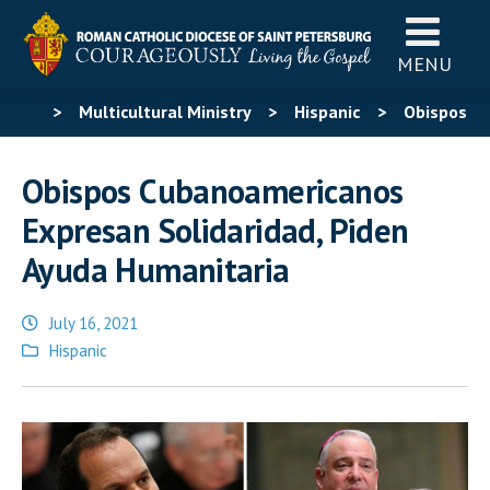
MENU
>
Multicultural Ministry
>
Hispanic
>
Obispos
Cubanoamericanos Expresan Solidaridad, Piden Ayuda
Obispos Cubanoamericanos
Humanitaria
Expresan Solidaridad, Piden
Ayuda Humanitaria
July 16, 2021
Posted
Hispanic
in